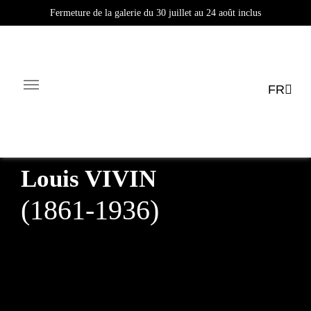
Fermeture de la galerie du 30 juillet au 24 août inclus
Fermeture de la galerie du 30 juillet au 24 août inclus
FR
Facebook-square
Linkedin-in
Biographie
Œuvres
Actualités
Expositions
E-sho
Louis
VIVIN
(1861-1936)