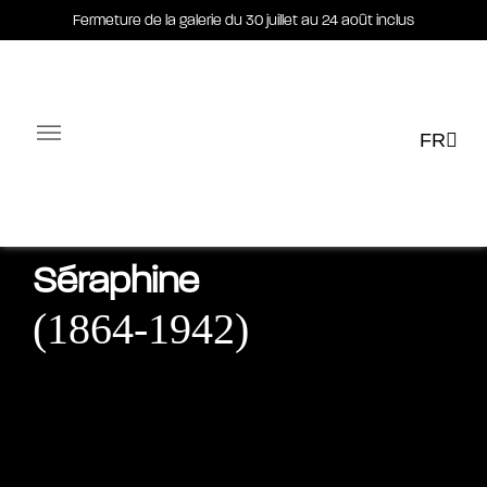
Fermeture de la galerie du 30 juillet au 24 août inclus
Fermeture de la galerie du 30 juillet au 24 août inclus
FR
Facebook-square
Linkedin-in
vres
Actualités
Expositions
E-shop
Multimédias
Séraphine
(1864-1942)