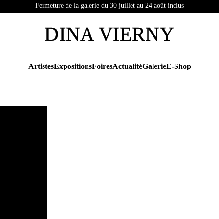
Fermeture de la galerie du 30 juillet au 24 août inclus
DINA VIERNY
Artistes
Expositions
Foires
Actualité
Galerie
E-Shop