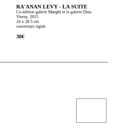
RA'ANAN LEVY - LA SUITE
RA'
Co-édition galerie Maeght et la galerie Dina
DU 
Vierny, 2015
Éditio
24 x 28.5 cm
27.5 x
couverture rigide
Couver
271 pa
30€
25€