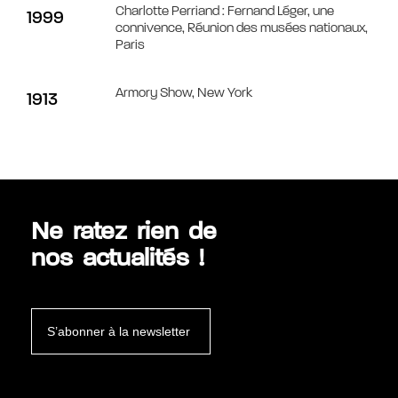
Charlotte Perriand : Fernand Léger, une
1999
connivence, Réunion des musées nationaux,
Paris
Armory Show, New York
1913
Ne ratez rien de
nos actualités !
S’abonner à la newsletter