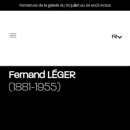
Fermeture de la galerie du 30 juillet au 24 août inclus
Fermeture de la galerie du 30 juillet au 24 août inclus
FR
Facebook-square
Linkedin-in
Biographie
Œuvres
Actualités
Expositions
Fernand
LÉGER
(1881-1955)