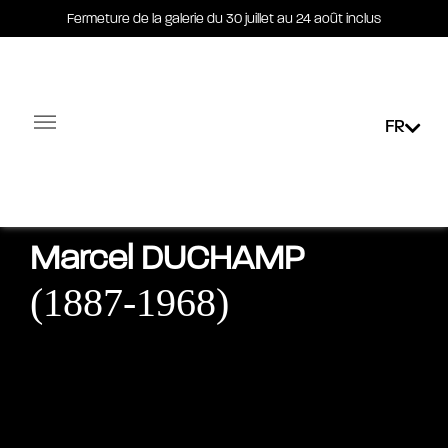
Fermeture de la galerie du 30 juillet au 24 août inclus
Fermeture de la galerie du 30 juillet au 24 août inclus
FR
Facebook-square
Linkedin-in
Biographie
Œuvres
Actualités
Expositions
E
Marcel
DUCHAMP
(1887-1968)