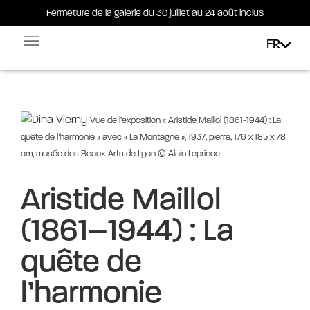
Fermeture de la galerie du 30 juillet au 24 août inclus
Fermeture de la galerie du 30 juillet au 24 août inclus
FR
Facebook-square
Linkedin-in
Vue de l’exposition « Aristide Maillol (1861-1944) : La
quête de l’harmonie » avec « La Montagne », 1937, pierre, 176 x 185 x 78
cm, musée des Beaux-Arts de Lyon © Alain Leprince
Aristide Maillol
(1861–1944) : La
quête de
l’harmonie