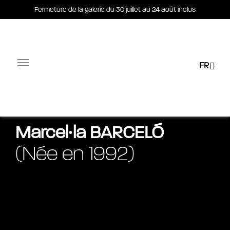
Fermeture de la galerie du 30 juillet au 24 août inclus
Fermeture de la galerie du 30 juillet au 24 août inclus
FR
Facebook-square
Linkedin-in
Biographie
Œuvres
Actualités
Expositions
C
Marcel∙la
BARCELÓ
(Née en 1992)