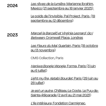
Les rêves de la lumière
, Marianne Ibrahim,
2024
Mexico (21 septembre au 18 janvier 2025)
Le poids de l’invisible, Pal Project, Paris, (19
septembre au 12 décembre)
Marcel∙la Barceló et Virginia Leonard,
Go I
2023
Between
, Cromwell Place, Londres
Les Fleurs du Mal
, Guerlain, Paris (18 octobre
au 13 novembre)
CMS Collection, Paris
Haniwa Boogie Woogie
, Forma, Paris (3 juin
au 6 juillet)
Light my fire, Ketabi Bourdet
, Paris (29 juin au
28 juillet)
Je est un autre
, Château La Coste, Le Puy-de-
Sainte-Réparade (2 avril au 21 mai 2023)
L’île Intérieure
, Fondation Carmignac,