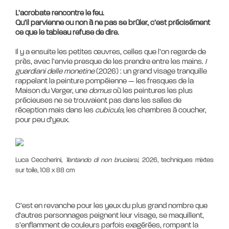
L’acrobate rencontre le feu.
Qu’il parvienne ou non à ne pas se brûler, c’est précisément
ce que le tableau refuse de dire.
Il y a ensuite les petites œuvres, celles que l’on regarde de
près, avec l’envie presque de les prendre entre les mains.
I
guardiani delle monetine
(2026) : un grand visage tranquille
rappelant la peinture pompéienne — les fresques de la
Maison du Verger, une
domus
où les peintures les plus
précieuses ne se trouvaient pas dans les salles de
réception mais dans les
cubicula
, les chambres à coucher,
Luca Ceccherini,
Tentando di non bruciarsi
, 2026, techniques mixtes
sur toile, 108 x 88 cm
C’est en revanche pour les yeux du plus grand nombre que
d’autres personnages peignent leur visage, se maquillent,
s’enflamment de couleurs parfois exagérées, rompant la