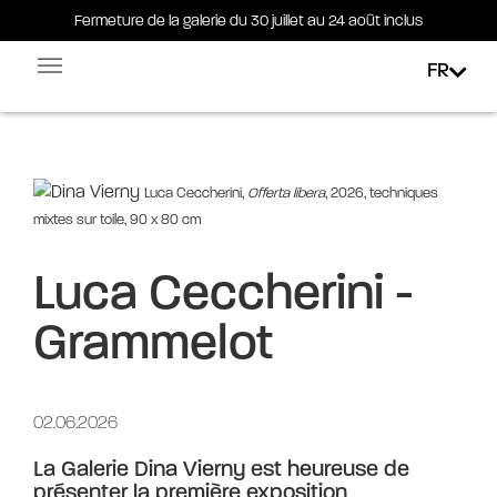
Fermeture de la galerie du 30 juillet au 24 août inclus
Fermeture de la galerie du 30 juillet au 24 août inclus
FR
Facebook-square
Linkedin-in
Luca Ceccherini,
Offerta libera
, 2026, techniques
mixtes sur toile, 90 x 80 cm
Luca Ceccherini -
Grammelot
02.06.2026
La Galerie Dina Vierny est heureuse de
présenter la première exposition