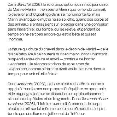
Dans
Baruffa
(2026), la référence est un dessin de jeunesse
de Marino Marini — non pas le Marini que le monde connaît,
le cavalier archétypal figé dans sa monumentalité, mais
Marini avant que le mythe ne se solidifie, quand des corps et
des animaux s’entassaient sur le papier dans une confusion
sans hiérarchie : qui tombe, qui se relève, et pendant ce
temps on ne sait pas encore qui est la bête et qui est
l’homme.
La figure qui chute du cheval dans le dessin de Marini — celle
qui se retrouve à se soutenir sur ses mains, dans un instant
suspendu entre chute et envol — continue de hanter
Ceccherini. Elle réapparaît dans deux œuvres de
l’exposition, comme si l’artiste avait voulu la suivre dans le
temps, pour voir où elle finirait.
Dans
Acrobata
(2026), la chute s’est rachetée : le corps a
appris à transformer son propre déséquilibre en spectacle,
et le paysage alentour se dissout en un applaudissement
silencieux de pétales et de fragments. Dans
Tentando di non
bruciarsi
(2026), l’histoire tourne différemment : le corps
s’est refermé sur lui-même en cercle, un O parfait et inquiet,
tandis que des flammes jaillissent de l’intérieur.