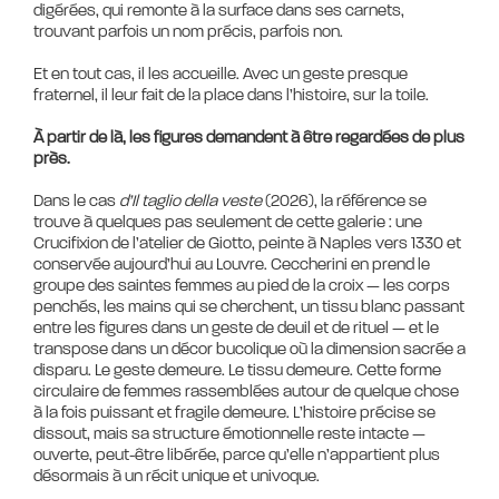
digérées, qui remonte à la surface dans ses carnets,
trouvant parfois un nom précis, parfois non.
Et en tout cas, il les accueille. Avec un geste presque
fraternel, il leur fait de la place dans l’histoire, sur la toile.
À partir de là, les figures demandent à être regardées de plus
près.
Dans le cas
d’Il taglio della veste
(2026), la référence se
trouve à quelques pas seulement de cette galerie : une
Crucifixion de l’atelier de Giotto, peinte à Naples vers 1330 et
conservée aujourd’hui au Louvre. Ceccherini en prend le
groupe des saintes femmes au pied de la croix — les corps
penchés, les mains qui se cherchent, un tissu blanc passant
entre les figures dans un geste de deuil et de rituel — et le
transpose dans un décor bucolique où la dimension sacrée a
disparu. Le geste demeure. Le tissu demeure. Cette forme
circulaire de femmes rassemblées autour de quelque chose
à la fois puissant et fragile demeure. L’histoire précise se
dissout, mais sa structure émotionnelle reste intacte —
ouverte, peut-être libérée, parce qu’elle n’appartient plus
désormais à un récit unique et univoque.