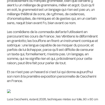
probablement du français grommeler, bien que certains y
aient lu un mélange de grammaire, mêler et argot. Quoi qu’il
en soit, le
grammelot
est un langage qui n’en est pas un, un
mélange théâtral de sons, de rythmes, de cadences,
d’onomatopées, de mimiques et de gestes qui, en un certain
sens, naquit bien avant Fo, bien avant ce nom.
Les comédiens de la
commedia dell’arte
l’utilisaient en
parcourant les cours de France ; les Vénitiens le déformèrent
en gramlotto; les bouffons en firent un instrument comique et
satirique : une langue capable de se moquer du pouvoir, et
parfois de lui échapper, parce qu’il est difficile de censurer
un texte qui, formellement, n’existe pas. Un langage, en
somme, qui ne signifie rien et qui, précisément pour cette
raison, peut être fait pour parler de tout.
Et ce n’est pas un hasard si c’est lui qui donne aujourd’hui
son nom à la première exposition personnelle de Ceccherini
Luca Ceccherini,
Astanti
, 2026, techniques mixtes sur toile, 90 x 80 cm