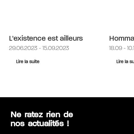
L'existence est ailleurs
Hommag
29.06.2023 - 15.09.2023
18.09 - 10
Lire la suite
Lire la s
Ne ratez rien de
nos actualités !