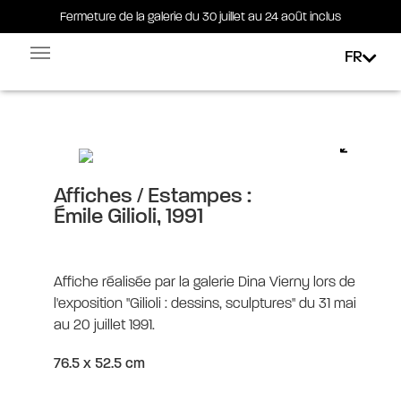
Fermeture de la galerie du 30 juillet au 24 août inclus
Fermeture de la galerie du 30 juillet au 24 août inclus
FR
Facebook-square
Linkedin-in
Émile Gilioli, 1991
Affiches / Estampes :
Émile Gilioli, 1991
Affiche réalisée par la galerie Dina Vierny lors de
l'exposition "Gilioli : dessins, sculptures" du 31 mai
au 20 juillet 1991.
76.5 x 52.5 cm