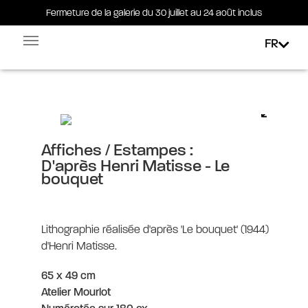
Fermeture de la galerie du 30 juillet au 24 août inclus
Fermeture de la galerie du 30 juillet au 24 août inclus
FR
Facebook-square
Linkedin-in
D’après Henri Matisse – Le
bouquet
Affiches / Estampes :
D'après Henri Matisse - Le
bouquet
Lithographie réalisée d'après 'Le bouquet' (1944)
d'Henri Matisse.
65 x 49 cm
Atelier Mourlot