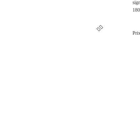
sig
180
Pri
’été