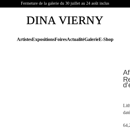
Fermeture de la galerie du 30 juillet au 24 août inclus
DINA VIERNY
Artistes
Expositions
Foires
Actualité
Galerie
E-Shop
Af
Re
d'
Lit
dat
64,