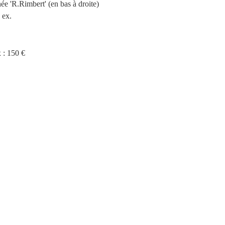
née 'R.Rimbert' (en bas à droite)
 ex.
x : 150 €