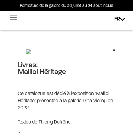
Fermeture de la galerie du 30 juillet au 24 août inclus
Fermeture de la galerie du 30 juillet au 24 août inclus
FR
Facebook-square
Linkedin-in
Maillol Héritage
Livres:
Maillol Héritage
Ce catalogue est dédié à l'exposition "Maillol
Héritage" présentée à la galerie Dina Vierny en
2022.
Textes de Thierry Dufrêne.