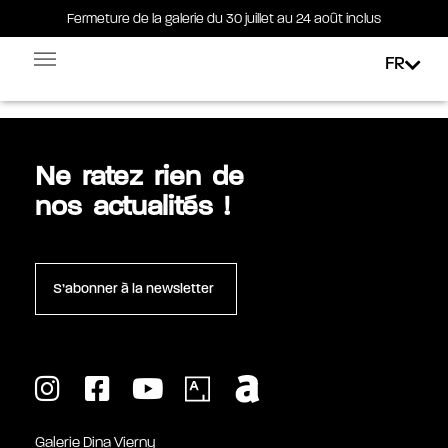
Fermeture de la galerie du 30 juillet au 24 août inclus
Fermeture de la galerie du 30 juillet au 24 août inclus
FR
Étiquette :
post-war
Facebook-square
Linkedin-in
Ne ratez rien de
nos actualités !
S’abonner à la newsletter
Galerie Dina Vierny