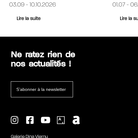
03.09 - 10.10.2026
01.07 - 06
Lire la suite
Lire la s
Ne ratez rien de
nos actualités !
S’abonner à la newsletter
Galerie Dina Vierny