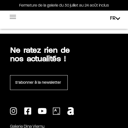
Fermeture de la galerie du 30 juillet au 24 août inclus
Fermeture de la galerie du 30 juillet au 24 août inclus
FR
Contact
Facebook-square
Linkedin-in
Ne ratez rien de
nos actualités !
S’abonner à la newsletter
Galerie Dina Vierny