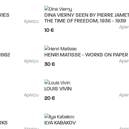
RIES
DINA VIERNY SEEN BY PIERRE JAMET
Aperçu
THE TIME OF FREEDOM, 1936 - 1939
Ape
10 €
1982
HENRI MATISSE - WORKS ON PAPER
Aperçu
Ape
30 €
LOUIS VIVIN
Aperçu
Ape
20 €
ORKS
ILYA KABAKOV
Aperçu
Ape