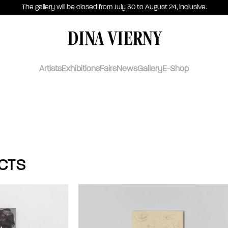
The gallery will be closed from July 30 to August 24, inclusive.
DINA VIERNY
Artists
Exhibitions
Fairs
News
Gallery
E-Shop
CTS