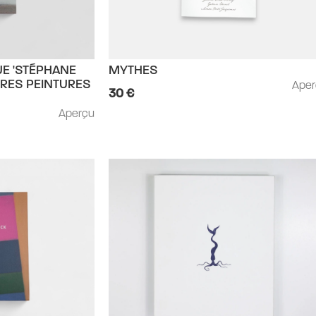
UE 'STÉPHANE
MYTHES
IRES PEINTURES
Ape
30 €
Aperçu