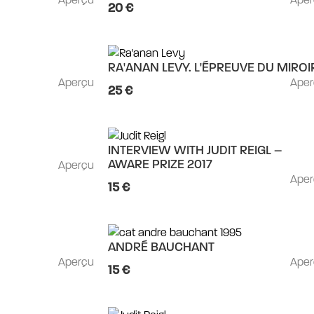
20 €
RA'ANAN LEVY. L'ÉPREUVE DU MIROI
Aperçu
Ape
25 €
INTERVIEW WITH JUDIT REIGL –
Aperçu
AWARE PRIZE 2017
Ape
15 €
ANDRÉ BAUCHANT
Aperçu
Ape
15 €