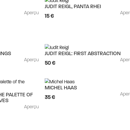
JUDIT REIGL, PANTA RHEI
Aperçu
Ape
15 €
HINGS
JUDIT REIGL: FIRST ABSTRACTION
Aperçu
Ape
50 €
MICHEL HAAS
Ape
HE PALETTE OF
35 €
IVES
Aperçu