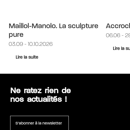
Maillol-Manolo. La sculpture
Accroc
pure
06.06 - 2
03.09 - 10.10.2026
Lire la s
Lire la suite
Ne ratez rien de
nos actualités !
S’abonner à la newsletter