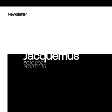
Newsletter
Mythes — Une
exposition de
Simon Porte
Jacquemus
30.10.2025 -
20.12.2025