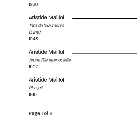
1936
Aristide Maillol
Tête de l'Harmonie
(Dina)
1943
Aristide Maillol
Jeune fille agenouillée
1907
Aristide Maillol
Phryné
1910
Page 1 of 2