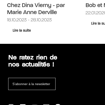
Chez Dina Vierny - par
Bob et 
Marie Anne Derville
22.01.202
18.10.2023 - 28.10.2023
Lire la s
Lire la suite
Ne ratez rien de
nos actualités !
S’abonner à la newsletter