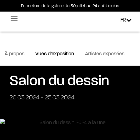
Fermeture de la galerie du 30 juillet au 24 août inclus
Fermeture de la galerie du 30 juillet au 24 août inclus
FR
Facebook-square
Linkedin-in
À propos
Vues d’exposition
Artistes exposées
Salon du dessin
20.03.2024 - 25.03.2024