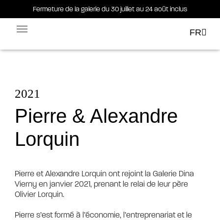
Fermeture de la galerie du 30 juillet au 24 août inclus
Fermeture de la galerie du 30 juillet au 24 août inclus
FR
Facebook-square
Linkedin-in
2021
Pierre & Alexandre
Lorquin
Pierre et Alexandre Lorquin ont rejoint la Galerie Dina 
Vierny en janvier 2021, prenant le relai de leur père 
Olivier Lorquin.

Pierre s’est formé à l’économie, l’entreprenariat et le 