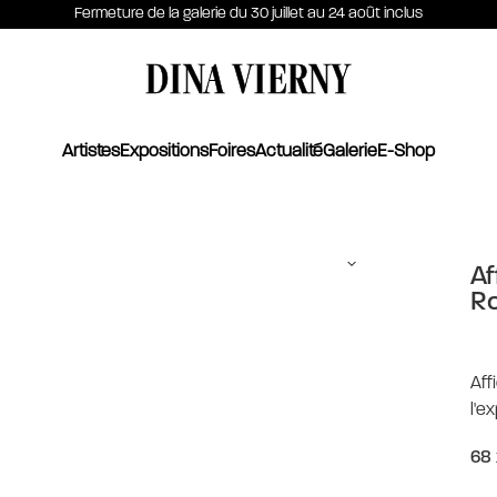
Fermeture de la galerie du 30 juillet au 24 août inclus
DINA VIERNY
Artistes
Expositions
Foires
Actualité
Galerie
E-Shop
Af
Ro
Aff
l'e
68 