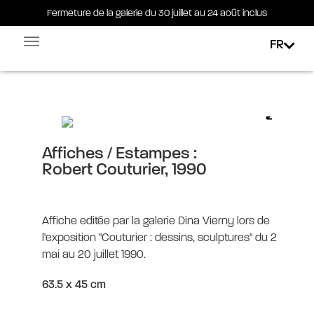
Fermeture de la galerie du 30 juillet au 24 août inclus
Fermeture de la galerie du 30 juillet au 24 août inclus
FR
Facebook-square
Linkedin-in
Robert Couturier, 1990
Affiches / Estampes :
Robert Couturier, 1990
Affiche editée par la galerie Dina Vierny lors de
l'exposition "Couturier : dessins, sculptures" du 2
mai au 20 juillet 1990.
63.5 x 45 cm