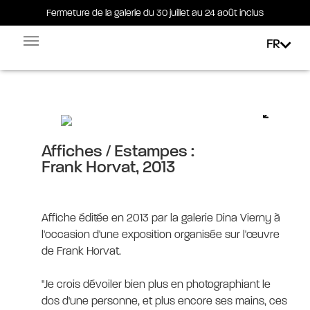
Fermeture de la galerie du 30 juillet au 24 août inclus
Fermeture de la galerie du 30 juillet au 24 août inclus
FR
Facebook-square
Linkedin-in
Frank Horvat, 2013
Affiches / Estampes :
Frank Horvat, 2013
Affiche éditée en 2013 par la galerie Dina Vierny à
l'occasion d'une exposition organisée sur l'œuvre
de Frank Horvat.
"Je crois dévoiler bien plus en photographiant le
dos d'une personne, et plus encore ses mains, ces