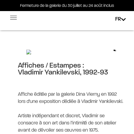
Fermeture de la galerie du 30 juillet au 24 août inclus
Fermeture de la galerie du 30 juillet au 24 août inclus
FR
Facebook-square
Linkedin-in
Vladimir Yankilevski, 1992-93
Affiches / Estampes :
Vladimir Yankilevski, 1992-93
Affiche éditée par la galerie Dina Vierny en 1992
lors d'une exposition dédiée à Vladimir Yankilevski.
Artiste indépendant et discret, Vladimir se
consacre à son art dans l’intimité de son atelier
avant de dévoiler ses œuvres en 1975.