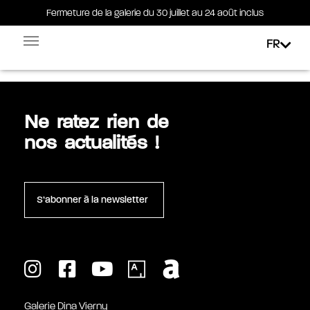
Fermeture de la galerie du 30 juillet au 24 août inclus
Fermeture de la galerie du 30 juillet au 24 août inclus
FR
Étiquette :
abstrait
Facebook-square
Linkedin-in
Ne ratez rien de
nos actualités !
S’abonner à la newsletter
Galerie Dina Vierny