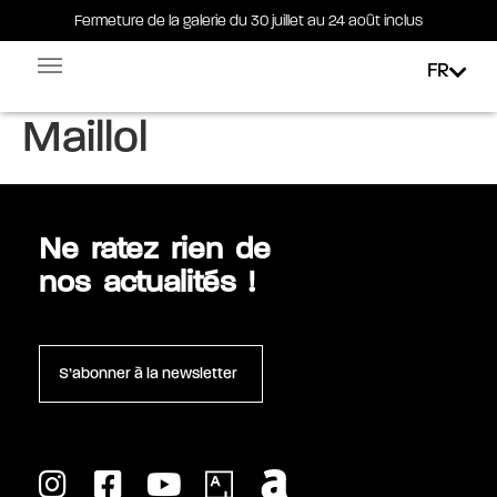
Fermeture de la galerie du 30 juillet au 24 août inclus
Fermeture de la galerie du 30 juillet au 24 août inclus
FR
Étiquette :
Aristide
Facebook-square
Linkedin-in
Maillol
Ne ratez rien de
nos actualités !
S’abonner à la newsletter