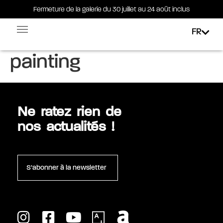
Fermeture de la galerie du 30 juillet au 24 août inclus
Fermeture de la galerie du 30 juillet au 24 août inclus
FR
Étiquette :
color field
Facebook-square
Linkedin-in
painting
Ne ratez rien de
nos actualités !
S’abonner à la newsletter