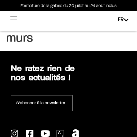
Fermeture de la galerie du 30 juillet au 24 août inclus
Fermeture de la galerie du 30 juillet au 24 août inclus
FR
Étiquette :
Hors les
Facebook-square
Linkedin-in
murs
Ne ratez rien de
nos actualités !
S’abonner à la newsletter