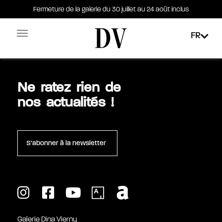
Fermeture de la galerie du 30 juillet au 24 août inclus
Fermeture de la galerie du 30 juillet au 24 août inclus
Étiquette :
Sarin
FR
Facebook-square
Linkedin-in
Ne ratez rien de
nos actualités !
S’abonner à la newsletter
Galerie Dina Vierny