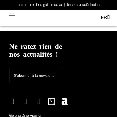
Fermeture de la galerie du 30 juillet au 24 août inclus
Fermeture de la galerie du 30 juillet au 24 août inclus
Étiquette :
sculpture
FR
Facebook-square
Linkedin-in
Ne ratez rien de
nos actualités !
S’abonner à la newsletter
Galerie Dina Vierny