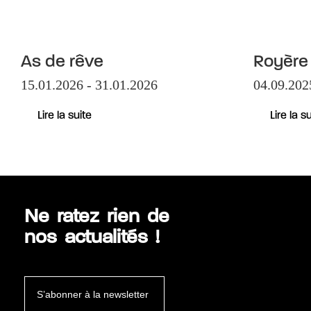
As de rêve
Royère -
15.01.2026 - 31.01.2026
04.09.202
Lire la suite
Lire la s
Ne ratez rien de
nos actualités !
S’abonner à la newsletter