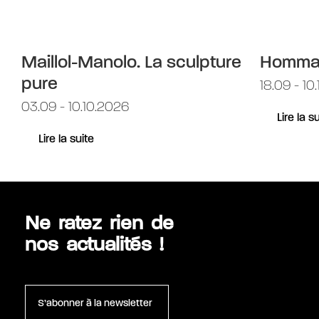
Maillol-Manolo. La sculpture
Hommag
pure
18.09 - 10
03.09 - 10.10.2026
Lire la s
Lire la suite
Ne ratez rien de
nos actualités !
S’abonner à la newsletter