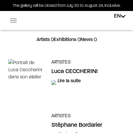
The gallery will be closed from July 30 to August 24, inclusive.
EN
Facebook-square
Linkedin-in
Artists ()
Exhibitions ()
News ()
ARTISTES
Luca CECCHERINI
Lire la suite
ARTISTES
Stéphane Bordarier